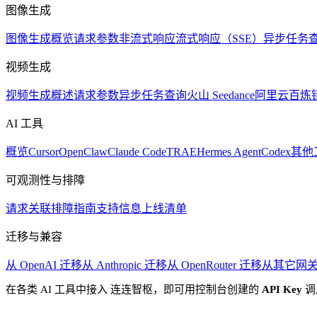
图像生成
图像生成概览
请求参数
非流式响应
流式响应（SSE）
异步任务
视频生成
视频生成概述
请求参数
异步任务查询
火山 Seedance
阿里云百炼
AI 工具
概览
Cursor
OpenClaw
Claude Code
TRAE
Hermes Agent
Codex
其他
可观测性与排障
请求关联
排障指南
支持信息
上线清单
迁移与兼容
从 OpenAI 迁移
从 Anthropic 迁移
从 OpenRouter 迁移
从其它网
在各类 AI 工具中接入 连连智枢，即可用控制台创建的
API Key
调