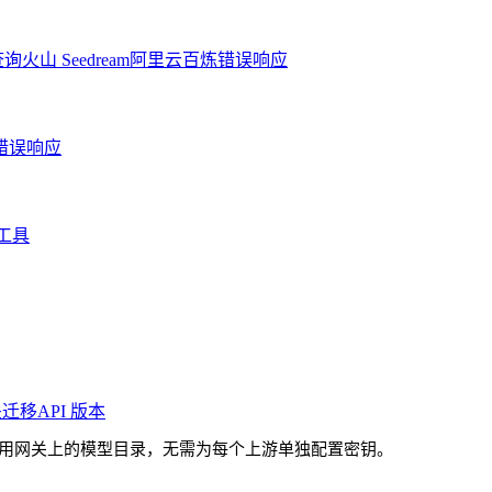
查询
火山 Seedream
阿里云百炼
错误响应
错误响应
工具
关迁移
API 版本
用网关上的模型目录，无需为每个上游单独配置密钥。