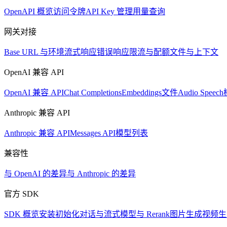
OpenAPI 概览
访问令牌
API Key 管理
用量查询
网关对接
Base URL 与环境
流式响应
错误响应
限流与配额
文件与上下文
OpenAI 兼容 API
OpenAI 兼容 API
Chat Completions
Embeddings
文件
Audio Speech
Anthropic 兼容 API
Anthropic 兼容 API
Messages API
模型列表
兼容性
与 OpenAI 的差异
与 Anthropic 的差异
官方 SDK
SDK 概览
安装
初始化
对话与流式
模型与 Rerank
图片生成
视频生