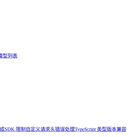
模型列表
成
SDK 限制
自定义请求头
错误处理
TypeScript 类型
版本兼容