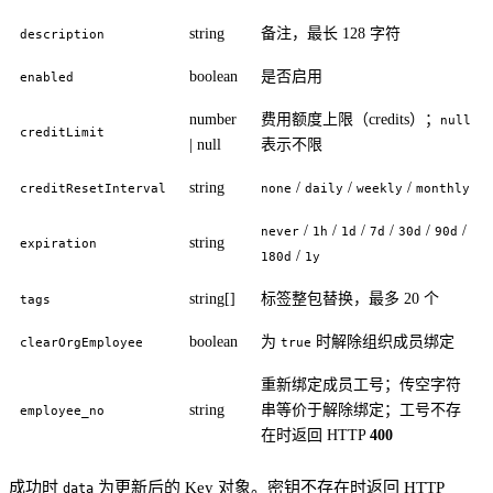
string
备注，最长 128 字符
description
boolean
是否启用
enabled
number
费用额度上限（credits）；
null
creditLimit
| null
表示不限
string
/
/
/
creditResetInterval
none
daily
weekly
monthly
/
/
/
/
/
/
never
1h
1d
7d
30d
90d
string
expiration
/
180d
1y
string[]
标签整包替换，最多 20 个
tags
boolean
为
时解除组织成员绑定
clearOrgEmployee
true
重新绑定成员工号；传空字符
string
串等价于解除绑定；工号不存
employee_no
在时返回 HTTP
400
成功时
为更新后的 Key 对象。密钥不存在时返回 HTTP
data