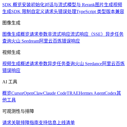
SDK 概览
安装
初始化
对话与流式
模型与 Rerank
图片生成
视频
生成
SDK 限制
自定义请求头
错误处理
TypeScript 类型
版本兼容
图像生成
图像生成概览
请求参数
非流式响应
流式响应（SSE）
异步任务
查询
火山 Seedream
阿里云百炼
错误响应
视频生成
视频生成概述
请求参数
异步任务查询
火山 Seedance
阿里云百炼
错误响应
AI 工具
概览
Cursor
OpenClaw
Claude Code
TRAE
Hermes Agent
Codex
其
他工具
可观测性与排障
请求关联
排障指南
支持信息
上线清单