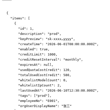
{

  "items": [

    {

      "id": 1,

      "description": "prod",

      "keyPreview": "sk-xxxx…yyyy",

      "createTime": "2026-06-01T08:00:00.000Z",

      "enabled": true,

      "creditLimit": 1000,

      "creditResetInterval": "monthly",

      "expiresAt": null,

      "usedQuotaCostCredit": 120,

      "totalUsedCostCredit": 580,

      "whitelistModelCount": 0,

      "whitelistIpCount": 2,

      "lastUsedAt": "2026-06-10T12:30:00.000Z",

      "tags": ["prod"],

      "employeeNo": "E001",

      "orgUserDisplayName": "张三"
