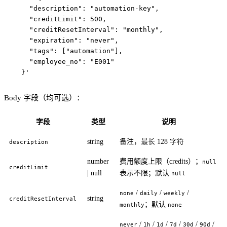
    "description": "automation-key",

    "creditLimit": 500,

    "creditResetInterval": "monthly",

    "expiration": "never",

    "tags": ["automation"],

    "employee_no": "E001"

Body 字段（均可选）：
字段
类型
说明
string
备注，最长 128 字符
description
number
费用额度上限（credits）；
null
creditLimit
| null
表示不限；默认
null
/
/
/
none
daily
weekly
string
creditResetInterval
；默认
monthly
none
/
/
/
/
/
/
never
1h
1d
7d
30d
90d