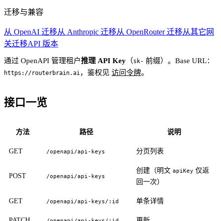
迁移与兼容
从 OpenAI 迁移
从 Anthropic 迁移
从 OpenRouter 迁移
从其它网
关迁移
API 版本
通过 OpenAPI 管理租户
推理 API Key
（
前缀）。Base URL：
sk-
，鉴权见
访问令牌
。
https://routerbrain.ai
接口一览
方法
路径
说明
GET
分页列表
/openapi/api-keys
创建（明文
仅返
apiKey
POST
/openapi/api-keys
回一次）
GET
单条详情
/openapi/api-keys/:id
PATCH
更新
/openapi/api-keys/:id