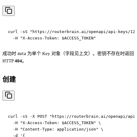
curl -sS "https://routerbrain.ai/openapi/api-keys/123
成功时
为单个 Key 对象（字段见上文）。密钥不存在时返回
data
HTTP
404
。
创建
curl -sS -X POST "https://routerbrain.ai/openapi/api-
  -H "X-Access-Token: $ACCESS_TOKEN" \

  -H "Content-Type: application/json" \

  -d '{
