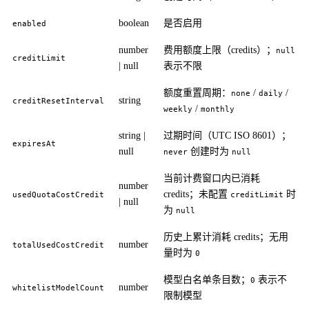
boolean
是否启用
enabled
number
费用额度上限（credits）；
null
creditLimit
| null
表示不限
额度重置周期：
/
/
none
daily
string
creditResetInterval
/
weekly
monthly
string |
过期时间（UTC ISO 8601）；
expiresAt
null
创建时为
never
null
当前计费窗口内已消耗
number
credits；未配置
时
usedQuotaCostCredit
creditLimit
| null
为
null
历史上累计消耗 credits；无用
number
totalUsedCostCredit
量时为
0
模型白名单条目数；
表示不
0
number
whitelistModelCount
限制模型