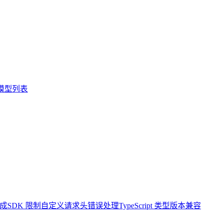
模型列表
成
SDK 限制
自定义请求头
错误处理
TypeScript 类型
版本兼容