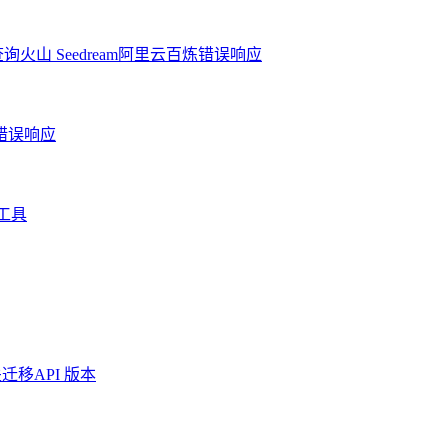
查询
火山 Seedream
阿里云百炼
错误响应
错误响应
工具
关迁移
API 版本