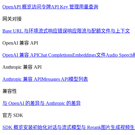
OpenAPI 概览
访问令牌
API Key 管理
用量查询
网关对接
Base URL 与环境
流式响应
错误响应
限流与配额
文件与上下文
OpenAI 兼容 API
OpenAI 兼容 API
Chat Completions
Embeddings
文件
Audio Speech
Anthropic 兼容 API
Anthropic 兼容 API
Messages API
模型列表
兼容性
与 OpenAI 的差异
与 Anthropic 的差异
官方 SDK
SDK 概览
安装
初始化
对话与流式
模型与 Rerank
图片生成
视频生