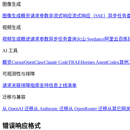
图像生成
图像生成概览
请求参数
非流式响应
流式响应（SSE）
异步任务
视频生成
视频生成概述
请求参数
异步任务查询
火山 Seedance
阿里云百炼
AI 工具
概览
Cursor
OpenClaw
Claude Code
TRAE
Hermes Agent
Codex
其他
可观测性与排障
请求关联
排障指南
支持信息
上线清单
迁移与兼容
从 OpenAI 迁移
从 Anthropic 迁移
从 OpenRouter 迁移
从其它网
错误响应格式