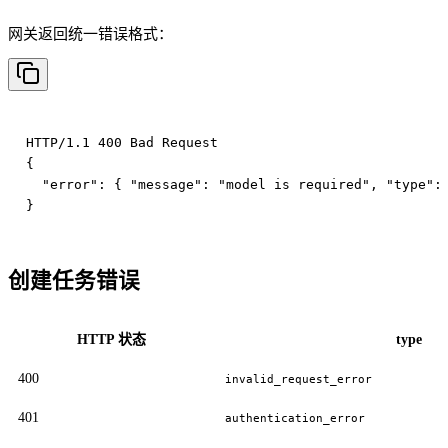
网关返回统一错误格式：
HTTP/1.1 400 Bad Request

{

  "error": { "message": "model is required", "type": 
创建任务错误
HTTP 状态
type
400
invalid_request_error
401
authentication_error