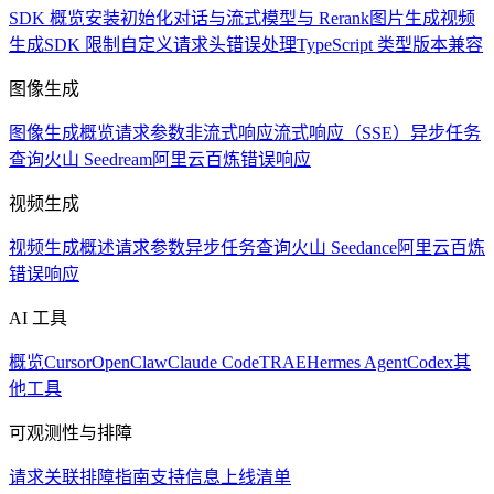
SDK 概览
安装
初始化
对话与流式
模型与 Rerank
图片生成
视频
生成
SDK 限制
自定义请求头
错误处理
TypeScript 类型
版本兼容
图像生成
图像生成概览
请求参数
非流式响应
流式响应（SSE）
异步任务
查询
火山 Seedream
阿里云百炼
错误响应
视频生成
视频生成概述
请求参数
异步任务查询
火山 Seedance
阿里云百炼
错误响应
AI 工具
概览
Cursor
OpenClaw
Claude Code
TRAE
Hermes Agent
Codex
其
他工具
可观测性与排障
请求关联
排障指南
支持信息
上线清单