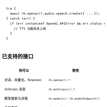
try {

  await rb.openai().audio.speech.create({ ... });

} catch (err) {

  if (err instanceof OpenAI.APIError && err.status ==
    // TTS 功能尚未上线

  }

已支持的接口
你可以
使用
对话、向量化、Responses
rb.openai().*
Anthropic 消息
rb.anthropic().*
模型搜索与详情
/
rb.models()
rb.modelEndpoint()