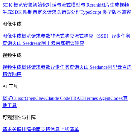
SDK 概览
安装
初始化
对话与流式
模型与 Rerank
图片生成
视频
生成
SDK 限制
自定义请求头
错误处理
TypeScript 类型
版本兼容
图像生成
图像生成概览
请求参数
非流式响应
流式响应（SSE）
异步任务
查询
火山 Seedream
阿里云百炼
错误响应
视频生成
视频生成概述
请求参数
异步任务查询
火山 Seedance
阿里云百炼
错误响应
AI 工具
概览
Cursor
OpenClaw
Claude Code
TRAE
Hermes Agent
Codex
其
他工具
可观测性与排障
请求关联
排障指南
支持信息
上线清单