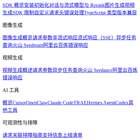
SDK 概览
安装
初始化
对话与流式
模型与 Rerank
图片生成
视频
生成
SDK 限制
自定义请求头
错误处理
TypeScript 类型
版本兼容
图像生成
图像生成概览
请求参数
非流式响应
流式响应（SSE）
异步任务
查询
火山 Seedream
阿里云百炼
错误响应
视频生成
视频生成概述
请求参数
异步任务查询
火山 Seedance
阿里云百炼
错误响应
AI 工具
概览
Cursor
OpenClaw
Claude Code
TRAE
Hermes Agent
Codex
其
他工具
可观测性与排障
请求关联
排障指南
支持信息
上线清单