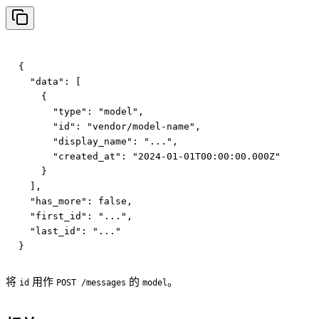
{

  "data": [

    {

      "type": "model",

      "id": "vendor/model-name",

      "display_name": "...",

      "created_at": "2024-01-01T00:00:00.000Z"

    }

  ],

  "has_more": false,

  "first_id": "...",

  "last_id": "..."

将
用作
的
。
id
POST /messages
model