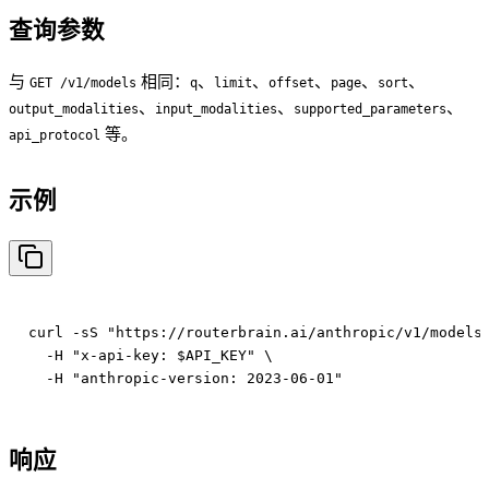
查询参数
与
相同：
、
、
、
、
、
GET /v1/models
q
limit
offset
page
sort
、
、
、
output_modalities
input_modalities
supported_parameters
等。
api_protocol
示例
curl -sS "https://routerbrain.ai/anthropic/v1/models"
  -H "x-api-key: $API_KEY" \

响应