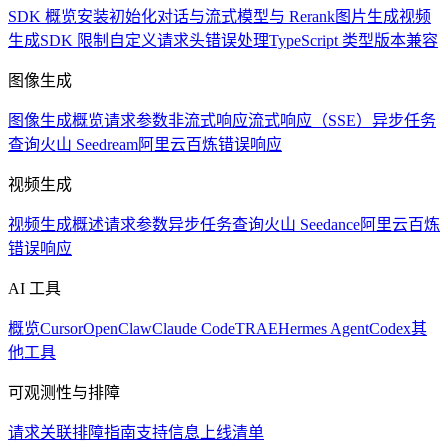
SDK 概览
安装
初始化
对话与流式
模型与 Rerank
图片生成
视频
生成
SDK 限制
自定义请求头
错误处理
TypeScript 类型
版本兼容
图像生成
图像生成概览
请求参数
非流式响应
流式响应（SSE）
异步任务
查询
火山 Seedream
阿里云百炼
错误响应
视频生成
视频生成概述
请求参数
异步任务查询
火山 Seedance
阿里云百炼
错误响应
AI 工具
概览
Cursor
OpenClaw
Claude Code
TRAE
Hermes Agent
Codex
其
他工具
可观测性与排障
请求关联
排障指南
支持信息
上线清单