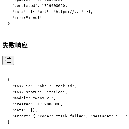
  "completed": 1719000020,

  "data": [{ "url": "https://..." }],

  "error": null

失败响应
{

  "task_id": "abc123-task-id",

  "task_status": "failed",

  "model": "wanx-v1",

  "created": 1719000000,

  "data": [],

  "error": { "code": "task_failed", "message": "..." 