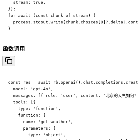
  stream: true,

});

for await (const chunk of stream) {

  process.stdout.write(chunk.choices[0]?.delta?.conte
函数调用
const res = await rb.openai().chat.completions.create
  model: 'gpt-4o',

  messages: [{ role: 'user', content: '北京的天气如何？' 
  tools: [{

    type: 'function',

    function: {

      name: 'get_weather',

      parameters: {

        type: 'object',
