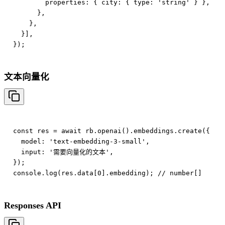
        properties: { city: { type: 'string' } },

      },

    },

  }],

文本向量化
const res = await rb.openai().embeddings.create({

  model: 'text-embedding-3-small',

  input: '需要向量化的文本',

});

Responses API