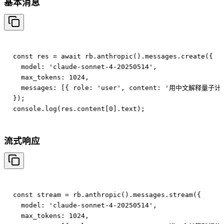
基本消息
const res = await rb.anthropic().messages.create({

  model: 'claude-sonnet-4-20250514',

  max_tokens: 1024,

  messages: [{ role: 'user', content: '用中文解释量子
});

流式响应
const stream = rb.anthropic().messages.stream({

  model: 'claude-sonnet-4-20250514',

  max_tokens: 1024,
