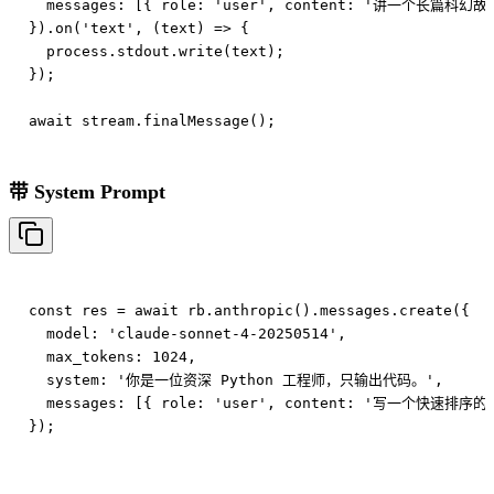
  messages: [{ role: 'user', content: '讲一个长篇科幻故事
}).on('text', (text) => {

  process.stdout.write(text);

});

带 System Prompt
const res = await rb.anthropic().messages.create({

  model: 'claude-sonnet-4-20250514',

  max_tokens: 1024,

  system: '你是一位资深 Python 工程师，只输出代码。',

  messages: [{ role: 'user', content: '写一个快速排序的实