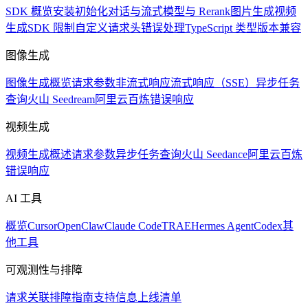
SDK 概览
安装
初始化
对话与流式
模型与 Rerank
图片生成
视频
生成
SDK 限制
自定义请求头
错误处理
TypeScript 类型
版本兼容
图像生成
图像生成概览
请求参数
非流式响应
流式响应（SSE）
异步任务
查询
火山 Seedream
阿里云百炼
错误响应
视频生成
视频生成概述
请求参数
异步任务查询
火山 Seedance
阿里云百炼
错误响应
AI 工具
概览
Cursor
OpenClaw
Claude Code
TRAE
Hermes Agent
Codex
其
他工具
可观测性与排障
请求关联
排障指南
支持信息
上线清单