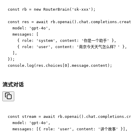
const rb = new RouterBrain('sk-xxx');

const res = await rb.openai().chat.completions.create
  model: 'gpt-4o',

  messages: [

    { role: 'system', content: '你是一个助手' },

    { role: 'user', content: '南京今天天气怎么样？' },

  ],

});

流式对话
const stream = await rb.openai().chat.completions.cre
  model: 'gpt-4o',

  messages: [{ role: 'user', content: '讲个故事' }],
